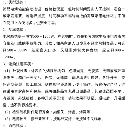
1、类型选购：
简易电烤箱能自动控温，价格较便宜，但烤制时间要由人工控制，适合一
般家庭需要。若选择温度、时间和功率都能自控的高级家用电烤箱，不但
在使用上方便得多，也安全可靠。
2、功率选择：
电烤箱功率一般在500～1200W。在选购时，首先要考虑家中所用电度表的
容量及电线的承载能力。其次，如果家庭人口少且不经常烤制食品，可选
择500～800W；若家庭人口多，又经常烤制大件食物，应选择800～
1200w。
3、选购注意事项：
（1）外观检查：外表面的烤漆应均匀、色泽光亮、无脱落、无凹痕或严重
划伤等，箱门开关灵活、严实、无缝隙，窗玻璃透明度好。各种开关、旋
钮造型美观，加工精细。刻度盘字迹清晰，便于操作。假冒伪劣产品，往
往采用冒牌商标和包装，或将组装品冒充进口原装品，其箱休凸凹不平，
有锈斑，外观粗糙，各种开关不灵活，功能效果不明显。通电后，升温缓
慢，达不到标准要求。
（2）检查随机附件是否齐全：如柄叉、烤盘、烤网等
（3）电源插头：接线要牢固，接地线完好并无接触不良现象。
4、通电试验：