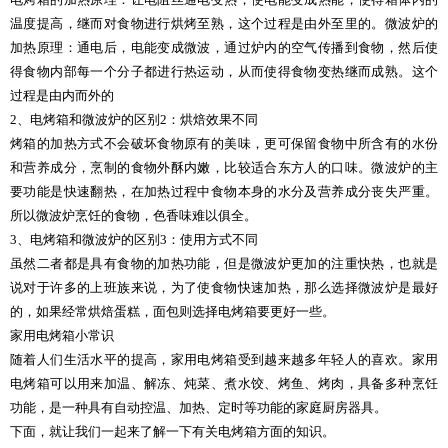
温度提高，继而对食物进行烘烤至熟，这个过程是由外至里的。微波炉的
加热原理：通电后，电能变成微波，通过炉内的空气传播到食物，然后使
得食物内部每一个分子都进行热运动，从而使得食物变热继而成熟。这个
过程是由内而外的
2、电烤箱和微波炉的区别2：烘焙效果不同
烤箱的加热方式不会破坏食物原有的美味，更可保留食物中所含有的水份
和营养成分，烹制的食物外酥内嫩，比较适合东方人的口味。微波炉的主
要功能是快速翻热，在加热过程中食物本身的水分及营养成分丧失严重。
所以微波炉烹饪的食物，色香味难以俱全。
3、电烤箱和微波炉的区别3：使用方式不同
虽然二者都是具有食物的加热功能，但是微波炉更加的注重快热，也就是
说对于许多的上班族来说，为了使食物快速加热，那么选择微波炉是最好
的，如果经常烘焙蛋糕，面包则选择电烤箱要更好一些。
家用电烤箱小常识
随着人们生活水平的提高，家用电烤箱受到越来越多年轻人的喜欢。家用
电烤箱可以用来加温、解冻、炖菜、煮水饺、烤鱼、烤肉，具备多种烹饪
功能，是一种具有自动控温、加热、定时等功能的家庭厨房器具。
下面，就让我们一起来了解一下有关电烤箱方面的知识。